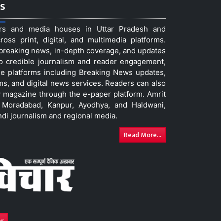
s
ers and media houses in Uttar Pradesh and
ss print, digital, and multimedia platforms.
t breaking news, in-depth coverage, and updates
to credible journalism and reader engagement,
le platforms including Breaking News updates,
ms, and digital news services. Readers can also
 magazine through the e-paper platform. Amrit
w, Moradabad, Kanpur, Ayodhya, and Haldwani,
ndi journalism and regional media.
Read More...
er