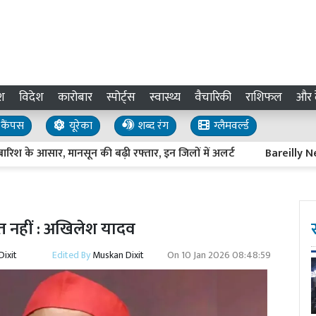
श
विदेश
कारोबार
स्पोर्ट्स
स्वास्थ्य
वैचारिकी
राशिफल
और द
कैंपस
यूरेका
शब्द रंग
ग्लैमवर्ल्ड
े आसार, मानसून की बढ़ी रफ्तार, इन जिलों में अलर्ट
Bareilly News : प्
षित नहीं : अखिलेश यादव
ixit
Edited By
Muskan Dixit
On
10 Jan 2026 08:48:59