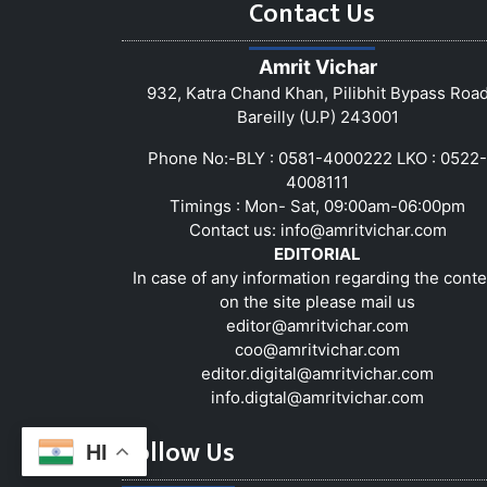
Contact Us
Amrit Vichar
932, Katra Chand Khan, Pilibhit Bypass Roa
Bareilly (U.P) 243001
Phone No:-BLY : 0581-4000222 LKO : 0522-
4008111
Timings : Mon- Sat, 09:00am-06:00pm
Contact us:
info@amritvichar.com
EDITORIAL
In case of any information regarding the conte
on the site please mail us
editor@amritvichar.com
coo@amritvichar.com
editor.digital@amritvichar.com
info.digtal@amritvichar.com
Follow Us
HI