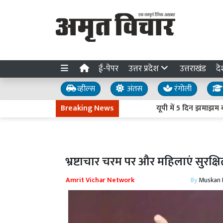
ई-पेपर
उत्तर प्रदेश
उत्तराखंड
दे
व्हील्स
अंतस
रंगोली
Breaking News
यूपी में 5 दिन झमाझम बारिश क
भ्रष्टाचार चरम पर और महिलाएं सुरक्
Amrit Vichar Network
By
Muskan D