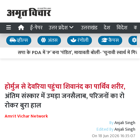
ई-पेपर
उत्तर प्रदेश
उत्तराखंड
देश
विदेश
का
व्हील्स
अंतस
रंगोली
कैंपस
य
सपा के PDA में ‘P’ बना ‘पंडित’, मायावती बोलीं- ‘चुनावी स्वार्थ में गिरग
होर्मुज से देवरिया पहुंचा शिवानंद का पार्थिव शरीर,
अंतिम संस्कार में उमड़ा जनसैलाब, परिजनों का रो
रोकर बुरा हाल
Amrit Vichar Network
By
Anjali Singh
Edited By
Anjali Singh
On
18 Jun 2026 16:35:07