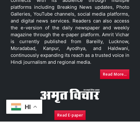
connects with its audience through multiple
platforms including Breaking News updates, Photo
Galleries, YouTube channels, social media platforms,
and digital news services. Readers can also access
the e-version of the daily newspaper and weekly
magazine through the e-paper platform. Amrit Vichar
is currently published from Bareilly, Lucknow,
Moradabad, Kanpur, Ayodhya, and Haldwani,
continuously expanding its reach as a trusted voice in
Hindi journalism and regional media.
Read More...
HI
Read E-paper
About Us
Contact Us
Complaint Redressal
Disc