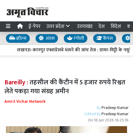
ई-पेपर
उत्तर प्रदेश
उत्तराखंड
देश
विदेश
का
व्हील्स
अंतस
रंगोली
कैंपस
य
लखनऊ-कानपुर एक्सप्रेसवे धंसने की जांच तेज : डामर-मिट्टी के नमूने ल
Bareilly :
तहसील की कैंटीन में 5 हजार रुपये रिश्वत
लेते पकड़ा गया संग्रह अमीन
Amrit Vichar Network
By
Pradeep Kumar
Edited By
Pradeep Kumar
On
18 Jun 2026 16:25:16