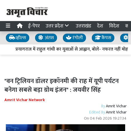
ई-पेपर
उत्तर प्रदेश
उत्तराखंड
देश
विदेश
का
व्हील्स
अंतस
रंगोली
कैंपस
य
प्रयागराज में राहुल गांधी का युवाओं से आह्वान, बोले- नफरत नहीं मोहब्ब
"वन ट्रिलियन डॉलर इकॉनमी की राह में यूपी पर्यटन
बनेगा सबसे बड़ा ग्रोथ इंजन" : जयवीर सिंह
Amrit Vichar Network
By
Amrit Vichar
Edited By
Amrit Vichar
On
04 Feb 2026 19:27:34