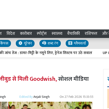
श
विदेश
कारोबार
स्पोर्ट्स
स्वास्थ्य
वैचारिकी
राशिफल
और द
कैंपस
यूरेका
शब्द रंग
ग्लैमवर्ल्ड
ामर-मिट्टी के नमूने लिए, ड्रेनेज सिस्टम पर उठे सवाल
UP Investment N
ीवुड से मिली Goodwish,
सोशल मीडिया
Singh
Edited By
Anjali Singh
On
27 Feb 2026 15:33:55