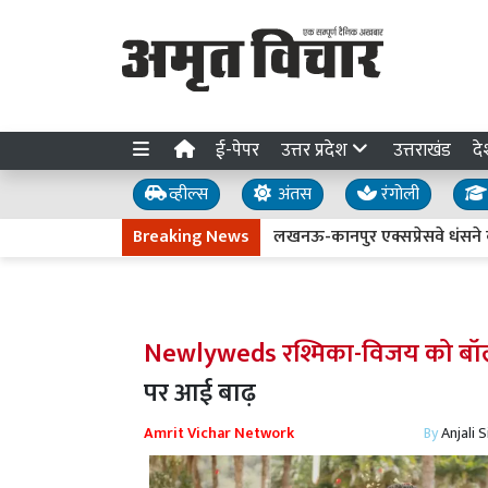
ई-पेपर
उत्तर प्रदेश
उत्तराखंड
दे
व्हील्स
अंतस
रंगोली
Breaking News
लखनऊ-कानपुर एक्सप्रेसवे धंसने की जांच तेज : ड
Newlyweds रश्मिका-विजय को बॉल
पर आई बाढ़
Amrit Vichar Network
By
Anjali 