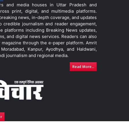
ers and media houses in Uttar Pradesh and
ss print, digital, and multimedia platforms.
t breaking news, in-depth coverage, and updates
to credible journalism and reader engagement,
le platforms including Breaking News updates,
ms, and digital news services. Readers can also
 magazine through the e-paper platform. Amrit
w, Moradabad, Kanpur, Ayodhya, and Haldwani,
ndi journalism and regional media.
Read More...
er