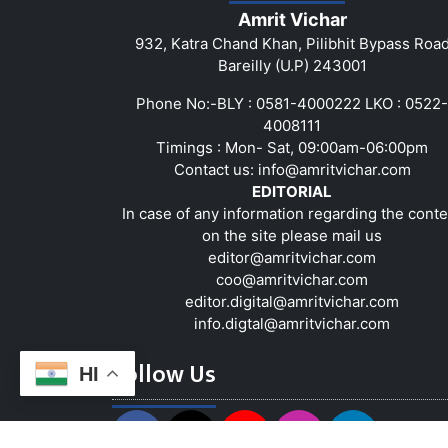
Amrit Vichar
932, Katra Chand Khan, Pilibhit Bypass Roa
Bareilly (U.P) 243001
Phone No:-BLY : 0581-4000222 LKO : 0522-
4008111
Timings : Mon- Sat, 09:00am-06:00pm
Contact us:
info@amritvichar.com
EDITORIAL
In case of any information regarding the conte
on the site please mail us
editor@amritvichar.com
coo@amritvichar.com
editor.digital@amritvichar.com
info.digtal@amritvichar.com
Follow Us
HI