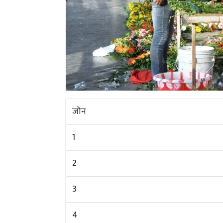
जोन
1
2
3
4