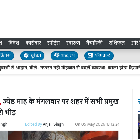
श
विदेश
कारोबार
स्पोर्ट्स
स्वास्थ्य
वैचारिकी
राशिफल
और द
कैंपस
यूरेका
शब्द रंग
ग्लैमवर्ल्ड
, बोले- नफरत नहीं मोहब्बत से बदलें व्यवस्था; काला झंडा दिखाने का प्रयास
,
ज्येष्ठ माह के मंगलवार पर शहर में सभी प्रमुख
ारी भीड़
Singh
Edited By
Anjali Singh
On
05 May 2026 13:12:24