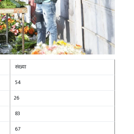
संख्या
54
26
83
67