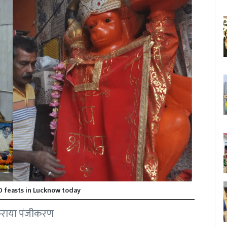
 feasts in Lucknow today
 कराया पंजीकरण