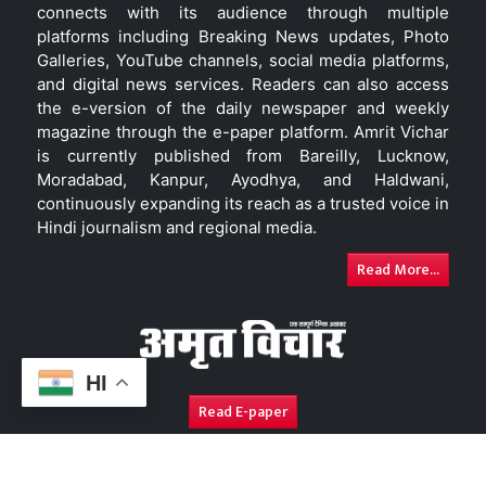
connects with its audience through multiple
platforms including Breaking News updates, Photo
Galleries, YouTube channels, social media platforms,
and digital news services. Readers can also access
the e-version of the daily newspaper and weekly
magazine through the e-paper platform. Amrit Vichar
is currently published from Bareilly, Lucknow,
Moradabad, Kanpur, Ayodhya, and Haldwani,
continuously expanding its reach as a trusted voice in
Hindi journalism and regional media.
Read More...
HI
Read E-paper
About Us
Contact Us
Complaint Redressal
Disc