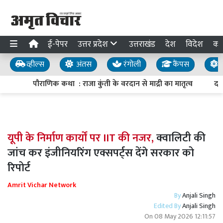
ई-पेपर
उत्तर प्रदेश
उत्तराखंड
देश
विदेश
का
व्हील्स
अंतस
रंगोली
कैंपस
य
पौराणिक कथा : राजा कुंती के वरदान से माद्री का मातृत्व
दमदा
यूपी के निर्माण कार्यों पर IIT की नजर,
क्वालिटी की
जांच कर इंजीनियरिंग एक्सपर्ट्स देंगे सरकार को
रिपोर्ट
Amrit Vichar Network
By
Anjali Singh
Edited By
Anjali Singh
On
08 May 2026 12:11:57