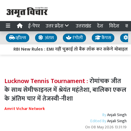
ई-पेपर
उत्तर प्रदेश
उत्तराखंड
देश
विदेश
का
व्हील्स
अंतस
रंगोली
कैंपस
य
RBI New Rules : EMI नहीं चुकाई तो बैंक लॉक कर सकेंगे मोबाइल, टै
Lucknow Tennis Tournament :
रोमांचक जीत
के साथ सेमीफाइनल में श्रेयंत महंतेशा, बालिका एकल
के अंतिम चार में तेजस्वी-नीशा
Amrit Vichar Network
By
Anjali Singh
Edited By
Anjali Singh
On
08 May 2026 13:31:19