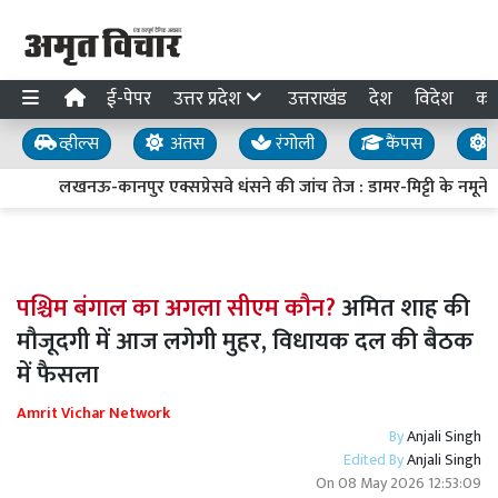
ई-पेपर
उत्तर प्रदेश
उत्तराखंड
देश
विदेश
का
व्हील्स
अंतस
रंगोली
कैंपस
य
लखनऊ-कानपुर एक्सप्रेसवे धंसने की जांच तेज : डामर-मिट्टी के नमूने लि
पश्चिम बंगाल का अगला सीएम कौन?
अमित शाह की
मौजूदगी में आज लगेगी मुहर, विधायक दल की बैठक
में फैसला
Amrit Vichar Network
By
Anjali Singh
Edited By
Anjali Singh
On
08 May 2026 12:53:09