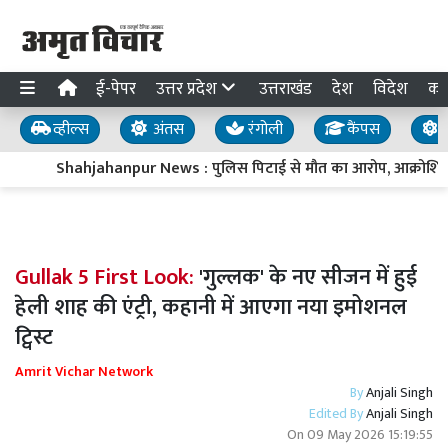
ई-पेपर
उत्तर प्रदेश
उत्तराखंड
देश
विदेश
का
व्हील्स
अंतस
रंगोली
कैंपस
य
Shahjahanpur News : पुलिस पिटाई से मौत का आरोप, आक्रोशित 
Gullak 5 First Look:
'गुल्लक' के नए सीजन में हुई
हेली शाह की एंट्री, कहानी में आएगा नया इमोशनल
ट्विस्ट
Amrit Vichar Network
By
Anjali Singh
Edited By
Anjali Singh
On
09 May 2026 15:19:55