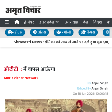
ई-पेपर
उत्तर प्रदेश
उत्तराखंड
देश
विदेश
का
व्हील्स
अंतस
रंगोली
कैंपस
य
Shravasti News : प्रेमिका को साथ ले जाने पर दर्ज हुआ मुकदमा, तो टावर
ओटीटी :
मैं वापस आऊंगा
Amrit Vichar Network
By
Anjali Singh
Edited By
Anjali Singh
On
18 Jun 2026 10:00:18