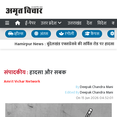
ई-पेपर
उत्तर प्रदेश
उत्तराखंड
देश
विदेश
का
व्हील्स
अंतस
रंगोली
कैंपस
य
Hamirpur News : बुंदेलखंड एक्सप्रेसवे की सर्विस रोड पर हादसा, स
संपादकीय :
हादसा और सबक
Amrit Vichar Network
By
Deepak Chandra Mani
Edited By
Deepak Chandra Mani
On
15 Jun 2026 04:52:01