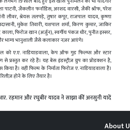
के लगभग 19 साल बाद हुए इस खास पुनर्मिलन को भी यादगार
 दिशा पाटनी, जैकलीन फर्नांडिस, अरशद वारसी, जैकी श्रॉफ, परेश
नी लीवर, श्रेयस तलपड़े, तुषार कपूर, राजपाल यादव, कृष्णा
दासानी, मुकेश तिवारी, यशपाल शर्मा, किरण कुमार, जाकिर
ृजेंद्र काला, फिरोज खान (अर्जुन), स्वर्गीय पंकज धीर, पुनीत इस्सर,
ंह और भाग्य भानुशाली जैसे कलाकार नज़र आएंगे।
ंगल को ए.ए. नाडियाडवाला, केप ऑफ गुड फिल्म्स और स्टार
प्रस्तुत कर रहे हैं। यह बेस इंडस्ट्रीज़ ग्रुप का प्रोडक्शन है,
स किया है। वहीं फिल्म के निर्माता फिरोज ए. नाडियाडवाला हैं।
रिलीज़ होने के लिए तैयार है।
.आर. रहमान और रघुबीर यादव ने साझा कीं अनसुनी यादें
About U