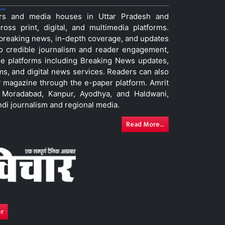
ers and media houses in Uttar Pradesh and
ss print, digital, and multimedia platforms.
t breaking news, in-depth coverage, and updates
to credible journalism and reader engagement,
le platforms including Breaking News updates,
ms, and digital news services. Readers can also
 magazine through the e-paper platform. Amrit
w, Moradabad, Kanpur, Ayodhya, and Haldwani,
ndi journalism and regional media.
Read More...
er