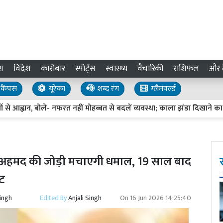
श
विदेश
कारोबार
स्पोर्ट्स
स्वास्थ्य
वैचारिकी
राशिफल
और द
कैंपस
यूरेका
शब्द रंग
ग्लैमवर्ल्ड
ह्वान, बोले- नफरत नहीं मोहब्बत से बदलें व्यवस्था; काला झंडा दिखाने का प्रयास
-अहमद की जोड़ी मचाएगी धमाल, 19 साल बाद
एट
Singh
Edited By
Anjali Singh
On
16 Jun 2026 14:25:40