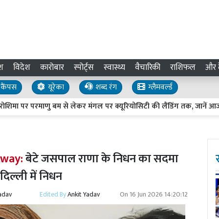
श
विदेश
कारोबार
स्पोर्ट्स
स्वास्थ्य
वैचारिकी
राशिफल
और द
कैंपस
यूरेका
शब्द रंग
ग्लैमवर्ल्ड
रमाणु बम से लेकर मंगल पर क्यूरियोसिटी की लैंडिंग तक, जानें आज के दिन की
Away:
बेटे जसपाल राणा के निधन का सदमा
 दिल्ली में निधन
adav
Edited By
Ankit Yadav
On
16 Jun 2026 14:20:12