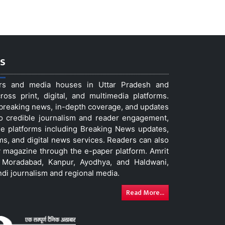
s
ers and media houses in Uttar Pradesh and
ss print, digital, and multimedia platforms.
t breaking news, in-depth coverage, and updates
to credible journalism and reader engagement,
le platforms including Breaking News updates,
ms, and digital news services. Readers can also
 magazine through the e-paper platform. Amrit
w, Moradabad, Kanpur, Ayodhya, and Haldwani,
ndi journalism and regional media.
Read More...