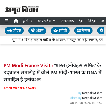
ई-पेपर
उत्तर प्रदेश
उत्तराखंड
देश
विदेश
का
व्हील्स
अंतस
रंगोली
कैंपस
य
यूपी में 5 दिन झमाझम बारिश के आसार, मानसून की बढ़ी रफ्तार, इन जिलो
PM Modi France Visit :
'भारत इनोवेट्स समिट' के
उद्घाटन समारोह में बोले PM मोदी- भारत के DNA में
समाहित है इनोवेशन
Amrit Vichar Network
By
Deepak Mishra
Edited By
Deepak Mishra
On
14 Jun 2026 18:18:52