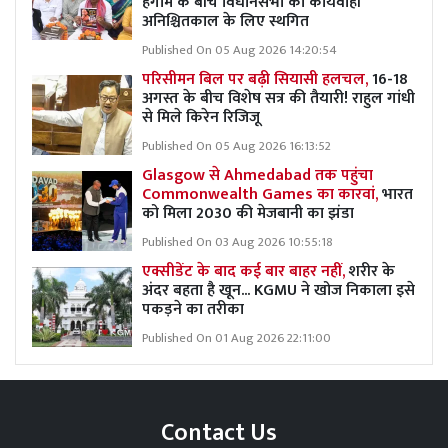
हंगामे के बीच विधानसभा की कार्यवाही
अनिश्चितकाल के लिए स्थगित
Published On 05 Aug 2026 14:20:54
परिसीमन बिल पर बढ़ी सियासी हलचल,
16-18
अगस्त के बीच विशेष सत्र की तैयारी! राहुल गांधी
से मिले किरेन रिजिजू
Published On 05 Aug 2026 16:13:52
Glasgow से Ahmedabad तक पहुंचा
Commonwealth Games का कारवां,
भारत
को मिला 2030 की मेजबानी का झंडा
Published On 03 Aug 2026 10:55:18
एक्सीडेंट के बाद कई बार बाहर नहीं,
शरीर के
अंदर बहता है खून... KGMU ने खोज निकाला इसे
पकड़ने का तरीका
Published On 01 Aug 2026 22:11:00
Contact Us