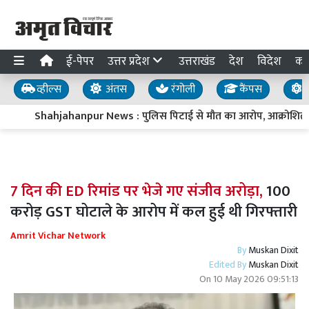
ई-पेपर
उत्तर प्रदेश
उत्तराखंड
देश
विदेश
का
व्हील्स
अंतस
रंगोली
कैंपस
य
Shahjahanpur News : पुलिस पिटाई से मौत का आरोप, आक्रोशित प
7 दिन की ED रिमांड पर भेजे गए संजीव अरोड़ा,
100
करोड़ GST घोटाले के आरोप में कल हुई थी गिरफ्तारी
Amrit Vichar Network
By
Muskan Dixit
Edited By
Muskan Dixit
On
10 May 2026 09:51:13