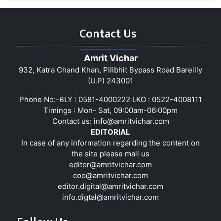
Contact Us
Amrit Vichar
932, Katra Chand Khan, Pilibhit Bypass Road Bareilly
(U.P) 243001
Phone No:-BLY : 0581-4000222 LKO : 0522-4008111
Timings : Mon- Sat, 09:00am-06:00pm
Contact us:
info@amritvichar.com
EDITORIAL
In case of any information regarding the content on
the site please mail us
editor@amritvichar.com
coo@amritvichar.com
editor.digital@amritvichar.com
info.digtal@amritvichar.com