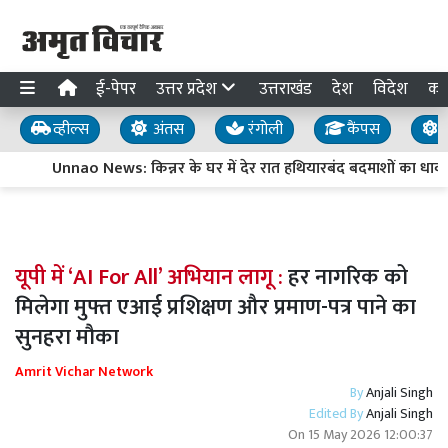
ई-पेपर
उत्तर प्रदेश
उत्तराखंड
देश
विदेश
का
व्हील्स
अंतस
रंगोली
कैंपस
य
Unnao News: किन्नर के घर में देर रात हथियारबंद बदमाशों का धा
यूपी में ‘AI For All’ अभियान लागू :
हर नागरिक को
मिलेगा मुफ्त एआई प्रशिक्षण और प्रमाण-पत्र पाने का
सुनहरा मौका
Amrit Vichar Network
By
Anjali Singh
Edited By
Anjali Singh
On
15 May 2026 12:00:37