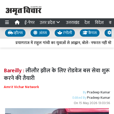
ई-पेपर
उत्तर प्रदेश
उत्तराखंड
देश
विदेश
का
व्हील्स
अंतस
रंगोली
कैंपस
य
प्रयागराज में राहुल गांधी का युवाओं से आह्वान, बोले- नफरत नहीं मोहब
Bareilly :
लीलौर झील के लिए रोडवेज बस सेवा शुरू
करने की तैयारी
Amrit Vichar Network
By
Pradeep Kumar
Edited By
Pradeep Kumar
On
15 May 2026 13:03:56