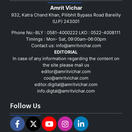
Amrit Vichar
932, Katra Chand Khan, Pilibhit Bypass Road Bareilly
(U.P) 243001
Phone No:-BLY : 0581-4000222 LKO : 0522-4008111
Timings : Mon- Sat, 09:00am-06:00pm
Contact us:
info@amritvichar.com
EDITORIAL
In case of any information regarding the content on
the site please mail us
editor@amritvichar.com
coo@amritvichar.com
editor.digital@amritvichar.com
info.digtal@amritvichar.com
Follow Us