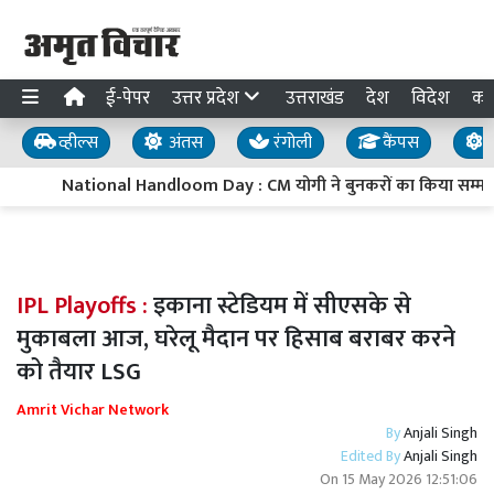
ई-पेपर
उत्तर प्रदेश
उत्तराखंड
देश
विदेश
का
व्हील्स
अंतस
रंगोली
कैंपस
य
National Handloom Day : CM योगी ने बुनकरों का किया सम्मान, 
IPL Playoffs :
इकाना स्टेडियम में सीएसके से
मुकाबला आज, घरेलू मैदान पर हिसाब बराबर करने
को तैयार LSG
Amrit Vichar Network
By
Anjali Singh
Edited By
Anjali Singh
On
15 May 2026 12:51:06