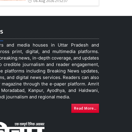
06 Aug 2026 21:52:37
s
ers and media houses in Uttar Pradesh and
ss print, digital, and multimedia platforms.
t breaking news, in-depth coverage, and updates
to credible journalism and reader engagement,
le platforms including Breaking News updates,
ms, and digital news services. Readers can also
 magazine through the e-paper platform. Amrit
w, Moradabad, Kanpur, Ayodhya, and Haldwani,
ndi journalism and regional media.
Read More...