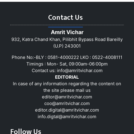
Contact Us
Amrit Vichar
932, Katra Chand Khan, Pilibhit Bypass Road Bareilly
(U.P) 243001
Phone No:-BLY : 0581-4000222 LKO : 0522-4008111
Timings : Mon- Sat, 09:00am-06:00pm
Contact us:
info@amritvichar.com
EDITORIAL
In case of any information regarding the content on
the site please mail us
editor@amritvichar.com
coo@amritvichar.com
editor.digital@amritvichar.com
info.digtal@amritvichar.com
Follow Us