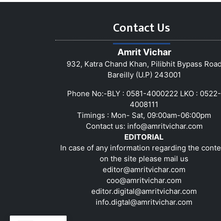
Contact Us
Amrit Vichar
932, Katra Chand Khan, Pilibhit Bypass Roa
Bareilly (U.P) 243001
Phone No:-BLY : 0581-4000222 LKO : 0522-
4008111
Timings : Mon- Sat, 09:00am-06:00pm
Contact us:
info@amritvichar.com
EDITORIAL
In case of any information regarding the conte
on the site please mail us
editor@amritvichar.com
coo@amritvichar.com
editor.digital@amritvichar.com
info.digtal@amritvichar.com