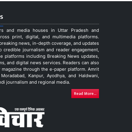
s
ers and media houses in Uttar Pradesh and
ss print, digital, and multimedia platforms.
t breaking news, in-depth coverage, and updates
to credible journalism and reader engagement,
le platforms including Breaking News updates,
ms, and digital news services. Readers can also
 magazine through the e-paper platform. Amrit
w, Moradabad, Kanpur, Ayodhya, and Haldwani,
ndi journalism and regional media.
Read More...