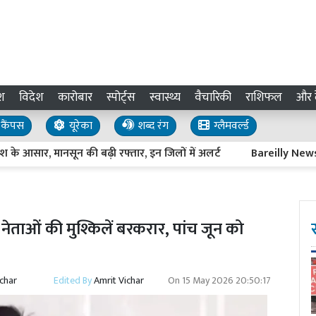
श
विदेश
कारोबार
स्पोर्ट्स
स्वास्थ्य
वैचारिकी
राशिफल
और द
कैंपस
यूरेका
शब्द रंग
ग्लैमवर्ल्ड
आसार, मानसून की बढ़ी रफ्तार, इन जिलों में अलर्ट
Bareilly News : प्रव
नेताओं की मुश्किलें बरकरार, पांच जून को
ichar
Edited By
Amrit Vichar
On
15 May 2026 20:50:17