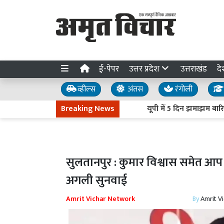
ई-पेपर
उत्तर प्रदेश
उत्तराखंड
दे
व्हील्स
अंतस
रंगोली
Breaking News
यूपी में 5 दिन झमाझम बारिश के 
सुलतानपुर : कुमार विश्वास समेत आप 
अगली सुनवाई
Amrit Vichar Network
By
Amrit V