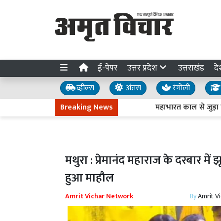
ई-पेपर
उत्तर प्रदेश
उत्तराखंड
दे
व्हील्स
अंतस
रंगोली
Breaking News
महाभारत काल से जुड़ा है देहर
मथुरा : प्रेमानंद महाराज के दरबार मे
हुआ माहौल
Amrit Vichar Network
By
Amrit V