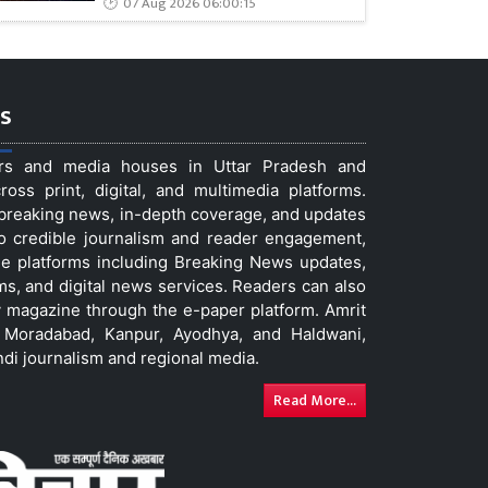
07 Aug 2026 06:00:15
s
ers and media houses in Uttar Pradesh and
ss print, digital, and multimedia platforms.
t breaking news, in-depth coverage, and updates
to credible journalism and reader engagement,
le platforms including Breaking News updates,
ms, and digital news services. Readers can also
 magazine through the e-paper platform. Amrit
w, Moradabad, Kanpur, Ayodhya, and Haldwani,
ndi journalism and regional media.
Read More...