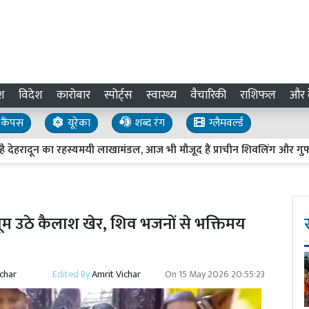
श
विदेश
कारोबार
स्पोर्ट्स
स्वास्थ्य
वैचारिकी
राशिफल
और द
कैंपस
यूरेका
शब्द रंग
ग्लैमवर्ल्ड
ादून का रहस्यमयी लाखामंडल, आज भी मौजूद हैं प्राचीन शिवलिंग और गुफा
ं झूम उठे कैलाश खेर, शिव भजनों से भक्तिमय
ichar
Edited By
Amrit Vichar
On
15 May 2026 20:55:23