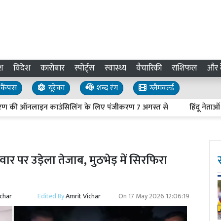
श
विदेश
कारोबार
स्पोर्ट्स
स्वास्थ्य
वैचारिकी
राशिफल
और द
कैंपस
यूरेका
शब्द रंग
ग्लैमवर्ल्ड
 ऑनलाइन काउंसिलिंग के लिए पंजीकरण 7 अगस्त से
हिंदू नेताओं की हत्
ार पर उड़ेला तेजाब, मुठभेड़ में सिरफिरा
ichar
Edited By
Amrit Vichar
On
17 May 2026 12:06:19