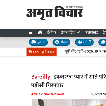
ई-पेपर
उत्तर प्रदेश
उत्तराखंड
दे
व्हील्स
अंतस
रंगोली
Breaking News
यूपी नीट यूजी-2026: प्रथम चरण की
Bareilly :
इकतरफा प्यार में सोते परिव
पड़ोसी गिरफ्तार
Amrit Vichar Network
By
Amrit V