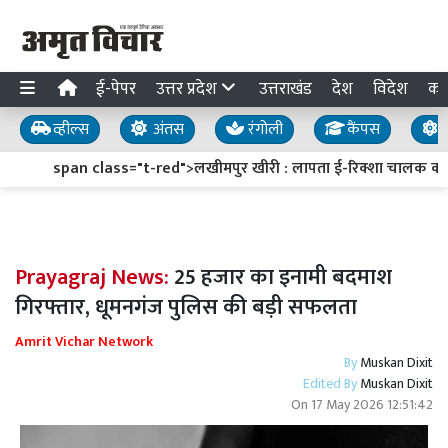
ई-पेपर
उत्तर प्रदेश
उत्तराखंड
देश
विदेश
का
व्हील्स
अंतस
रंगोली
कैंपस
य
span class="t-red">लखीमपुर खीरी : लापता ई-रिक्शा चालक का सुर
Prayagraj News:
25 हजार का इनामी बदमाश
गिरफ्तार, धूमनगंज पुलिस की बड़ी सफलता
Amrit Vichar Network
By
Muskan Dixit
Edited By
Muskan Dixit
On
17 May 2026 12:51:42