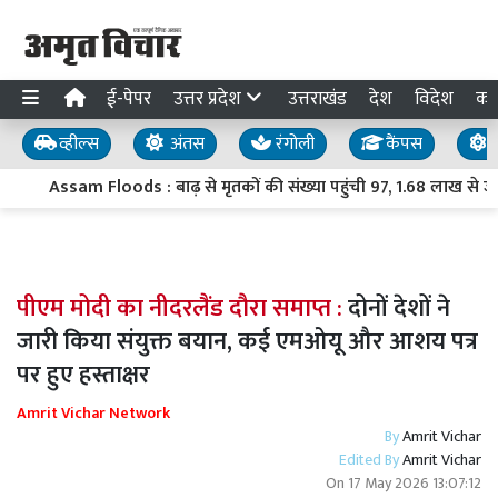
ई-पेपर
उत्तर प्रदेश
उत्तराखंड
देश
विदेश
का
व्हील्स
अंतस
रंगोली
कैंपस
य
Assam Floods : बाढ़ से मृतकों की संख्या पहुंची 97, 1.68 लाख से ज्य
पीएम मोदी का नीदरलैंड दौरा समाप्त :
दोनों देशों ने
जारी किया संयुक्त बयान, कई एमओयू और आशय पत्र
पर हुए हस्ताक्षर
Amrit Vichar Network
By
Amrit Vichar
Edited By
Amrit Vichar
On
17 May 2026 13:07:12