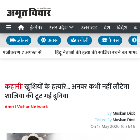
ई-पेपर
उत्तर प्रदेश
उत्तराखंड
देश
विदेश
का
व्हील्स
अंतस
रंगोली
कैंपस
य
पंजीकरण 7 अगस्त से
हिंदू नेताओं की हत्या की साजिश रचने का मामला: आरो
कहानीः
खुशियों के हत्यारे... अनवर कभी नहीं लौटेगा
शाजिया की टूट गई दुनिया
Amrit Vichar Network
By
Muskan Dixit
Edited By
Muskan Dixit
On
17 May 2026 16:31:46