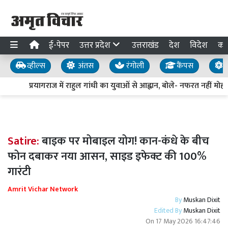
ई-पेपर
उत्तर प्रदेश
उत्तराखंड
देश
विदेश
का
व्हील्स
अंतस
रंगोली
कैंपस
य
प्रयागराज में राहुल गांधी का युवाओं से आह्वान, बोले- नफरत नहीं मोहब्
Satire:
बाइक पर मोबाइल योग! कान-कंधे के बीच
फोन दबाकर नया आसन, साइड इफेक्ट की 100%
गारंटी
Amrit Vichar Network
By
Muskan Dixit
Edited By
Muskan Dixit
On
17 May 2026 16:47:46