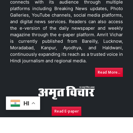
connects with its audience through multiple
platforms including Breaking News updates, Photo
Galleries, YouTube channels, social media platforms,
and digital news services. Readers can also access
the e-version of the daily newspaper and weekly
magazine through the e-paper platform. Amrit Vichar
is currently published from Bareilly, Lucknow,
Moradabad, Kanpur, Ayodhya, and Haldwani,
continuously expanding its reach as a trusted voice in
Hindi journalism and regional media.
Read More...
HI
Read E-paper
About Us
Contact Us
Complaint Redressal
Disc