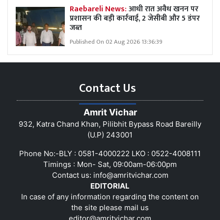
Raebareli News:
आधी रात अवैध खनन पर
प्रशासन की बड़ी कार्रवाई, 2 जेसीबी और 5 डंपर
जब्त
Published On 02 Aug 2026 13:36:39
Contact Us
Amrit Vichar
932, Katra Chand Khan, Pilibhit Bypass Road Bareilly
(U.P) 243001
Phone No:-BLY : 0581-4000222 LKO : 0522-4008111
Timings : Mon- Sat, 09:00am-06:00pm
Contact us:
info@amritvichar.com
EDITORIAL
In case of any information regarding the content on
the site please mail us
editor@amritvichar.com