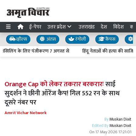
ई-पेपर
उत्तर प्रदेश
उत्तराखंड
देश
विदेश
का
व्हील्स
अंतस
रंगोली
कैंपस
य
ंसिलिंग के लिए पंजीकरण 7 अगस्त से
हिंदू नेताओं की हत्या की साजिश र
Orange Cap को लेकर तकरार बरकरारः
साई
सुदर्शन ने छीनी ऑरेंज कैप! गिल 552 रन के साथ
दूसरे नंबर पर
Amrit Vichar Network
By
Muskan Dixit
Edited By
Muskan Dixit
On
17 May 2026 17:21:01