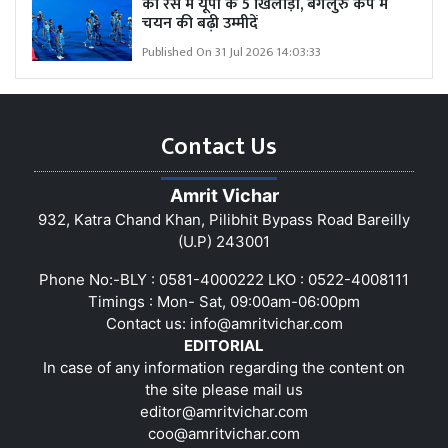
की रेस में यूपी के 5 खिलाड़ी, बेंगलुरु कैंप में
चयन की बढ़ी उम्मीदें
Published On 31 Jul 2026 14:03:33
Contact Us
Amrit Vichar
932, Katra Chand Khan, Pilibhit Bypass Road Bareilly
(U.P) 243001
Phone No:-BLY : 0581-4000222 LKO : 0522-4008111
Timings : Mon- Sat, 09:00am-06:00pm
Contact us:
info@amritvichar.com
EDITORIAL
In case of any information regarding the content on
the site please mail us
editor@amritvichar.com
coo@amritvichar.com