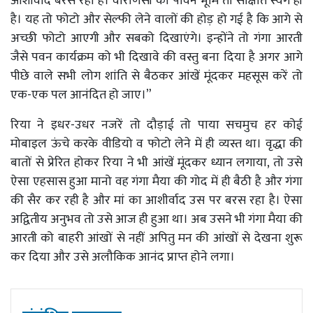
आशीर्वाद बरस रहा है। वाराणसी की पावन भूमि तो साक्षात स्वर्ग ही
है। यह तो फोटो और सेल्फी लेने वालों की होड़ हो गई है कि आगे से
अच्छी फोटो आएगी और सबको दिखाएंगे। इन्होंने तो गंगा आरती
जैसे पवन कार्यक्रम को भी दिखावे की वस्तु बना दिया है अगर आगे
पीछे वाले सभी लोग शांति से बैठकर आंखें मूंदकर महसूस करें तो
एक
-
एक पल आनंदित हो जाए।
”
रिया
ने
इधर
-
उधर
नजरें
तो
दौड़ाई
तो
पाया
सचमुच
हर
कोई
मोबाइल
ऊंचे
करके
वीडियो
व
फोटो
लेने
में
ही
व्यस्त
था।
वृद्धा
की
बातों
से
प्रेरित
होकर
रिया
ने
भी
आंखें
मूंदकर
ध्यान
लगाया
,
तो
उसे
ऐसा
एहसास
हुआ
मानो
वह
गंगा
मैया
की
गोद
में
ही
बैठी
है
और
गंगा
की
सैर
कर
रही
है
और
मां
का
आशीर्वाद
उस
पर
बरस
रहा
है।
ऐसा
अद्वितीय
अनुभव
तो
उसे
आज
ही
हुआ
था।
अब
उसने
भी
गंगा
मैया
की
आरती
को
बाहरी
आंखों
से
नहीं
अपितु
मन
की
आंखों
से
देखना
शुरू
कर
दिया
और
उसे
अलौकिक
आनंद
प्राप्त
होने
लगा।