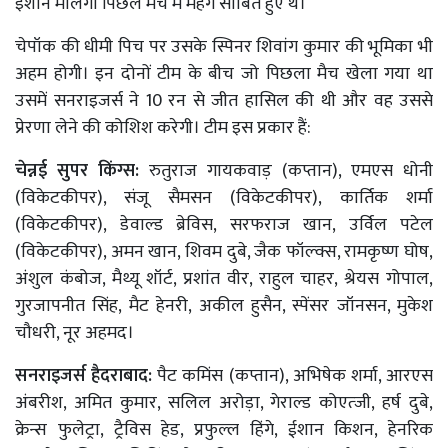
इशान मलिंगा पिछले मैच में महंगे साबित हुए थे।
चेपॉक की धीमी पिच पर उसके स्पिनर शिवांग कुमार की भूमिका भी
अहम होगी। इन दोनों टीम के बीच जो पिछला मैच खेला गया था
उसमें सनराइजर्स ने 10 रन से जीत हासिल की थी और वह उससे
प्रेरणा लेने की कोशिश करेगी। टीम इस प्रकार हैं:
चेन्नई सुपर किंग्स:
रुतुराज गायकवाड़ (कप्तान), एमएस धोनी
(विकेटकीपर), संजू सैमसन (विकेटकीपर), कार्तिक शर्मा
(विकेटकीपर), डेवाल्ड ब्रेविस, सरफराज खान, उर्विल पटेल
(विकेटकीपर), अमन खान, शिवम दुबे, जैक फॉल्क्स, रामकृष्ण घोष,
अंशुल कंबोज, मैथ्यू शॉर्ट, प्रशांत वीर, राहुल चाहर, श्रेयस गोपाल,
गुरजापनीत सिंह, मैट हेनरी, अकील हुसैन, स्पेंसर जॉनसन, मुकेश
चौधरी, नूर अहमद।
सनराइजर्स हैदराबाद:
पैट कमिंस (कप्तान), अभिषेक शर्मा, आरएस
अंबरीश, अमित कुमार, सलिल अरोड़ा, गेराल्ड कोएत्जी, हर्ष दुबे,
क्रेन्स फुलेट्रा, ट्रैविस हेड, प्रफुल्ल हिंगे, ईशान किशन, हेनरिक