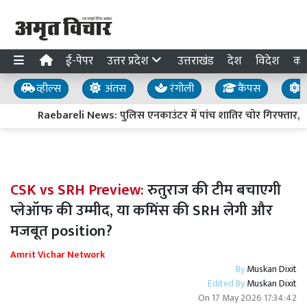
ई-पेपर
उत्तर प्रदेश
उत्तराखंड
देश
विदेश
का
व्हील्स
अंतस
रंगोली
कैंपस
य
Raebareli News: पुलिस एनकाउंटर में पांच शातिर चोर गिरफ्तार, दो 
CSK vs SRH Preview:
रुतुराज की टीम बचाएगी
प्लेऑफ की उम्मीद, या कमिंस की SRH लेगी और
मजबूत position?
Amrit Vichar Network
By
Muskan Dixit
Edited By
Muskan Dixit
On
17 May 2026 17:34:42