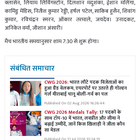
क्लासेन, लियाम लिविंगस्टोन, दिलशान मदुशंका, ईशान मलिंगा,
कामिंडु मेंडिस, नितीश कुमार रेड्डी, हर्षल पटेल, साकिब हुसैन, शिवांग
कुमार, रविचंद्रन स्मरन, ओंकार तरमाले, जयदेव। उनादकट,
अनिकेत वर्मा, जीशान अंसारी।
मैच भारतीय समयानुसार शाम 7:30 से शुरू होगा।
संबंधित समाचार
CWG 2026:
भारत लौटे पदक विजेताओं का
हुआ ग्रैंड वेलकम, एयरपोर्ट पर उतरते ही गोल्डन
गर्ल मीराबाई चानू बोलीं-गर्व का पल
Published On 02 Aug 2026 16:26:44
CWG 2026 Medals Tally:
17 पदकों के
साथ टॉप-10 में भारत, लवप्रीत और सीमा ने
बढ़ाई उम्मीदें, जानें किस खिलाड़ी ने जीता कौन
सा मेडल
Published On 31 Jul 2026 10:24:19