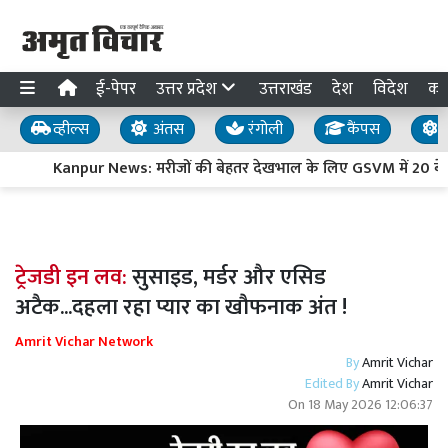
ई-पेपर
उत्तर प्रदेश
उत्तराखंड
देश
विदेश
का
व्हील्स
अंतस
रंगोली
कैंपस
य
Kanpur News: मरीजों की बेहतर देखभाल के लिए GSVM में 20 बेड का
ट्रेजडी इन लव:
सुसाइड, मर्डर और एसिड
अटैक...दहला रहा प्यार का खौफनाक अंत !
Amrit Vichar Network
By
Amrit Vichar
Edited By
Amrit Vichar
On
18 May 2026 12:06:37