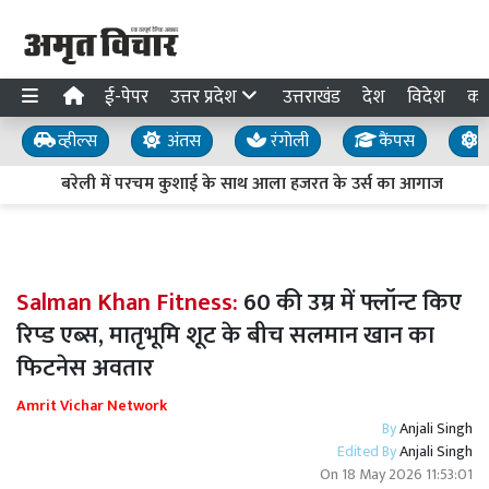
ई-पेपर
उत्तर प्रदेश
उत्तराखंड
देश
विदेश
का
व्हील्स
अंतस
रंगोली
कैंपस
य
बरेली में परचम कुशाई के साथ आला हजरत के उर्स का आगाज
Salman Khan Fitness:
60 की उम्र में फ्लॉन्ट किए
रिप्ड एब्स, मातृभूमि शूट के बीच सलमान खान का
फिटनेस अवतार
Amrit Vichar Network
By
Anjali Singh
Edited By
Anjali Singh
On
18 May 2026 11:53:01