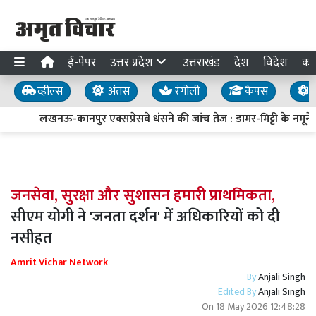
ई-पेपर
उत्तर प्रदेश
उत्तराखंड
देश
विदेश
का
व्हील्स
अंतस
रंगोली
कैंपस
य
लखनऊ-कानपुर एक्सप्रेसवे धंसने की जांच तेज : डामर-मिट्टी के नमूने ल
जनसेवा, सुरक्षा और सुशासन हमारी प्राथमिकता,
सीएम योगी ने 'जनता दर्शन' में अधिकारियों को दी
नसीहत
Amrit Vichar Network
By
Anjali Singh
Edited By
Anjali Singh
On
18 May 2026 12:48:28