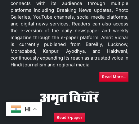
connects with its audience through multiple
platforms including Breaking News updates, Photo
Galleries, YouTube channels, social media platforms,
and digital news services. Readers can also access
the e-version of the daily newspaper and weekly
magazine through the e-paper platform. Amrit Vichar
is currently published from Bareilly, Lucknow,
Moradabad, Kanpur, Ayodhya, and Haldwani,
continuously expanding its reach as a trusted voice in
Hindi journalism and regional media.
Read More...
HI
Read E-paper
About Us
Contact Us
Complaint Redressal
Disc