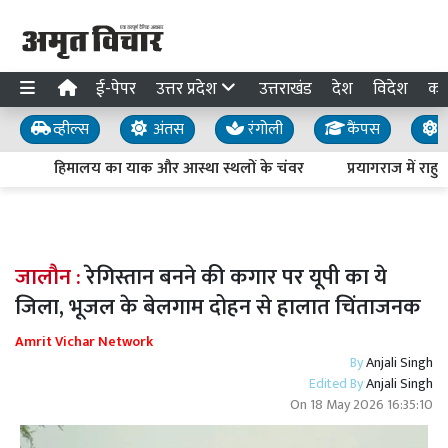
ई-पेपर
उत्तर प्रदेश
उत्तराखंड
देश
विदेश
का
व्हील्स
अंतस
रंगोली
कैंपस
य
हिमालय का याक और आस्था स्थलों के चंवर
प्रयागराज में राहुल
जालौन :
रेगिस्तान बनने की कगार पर यूपी का ये
जिला, भूजल के बेलगाम दोहन से हालात चिंताजनक
Amrit Vichar Network
By
Anjali Singh
Edited By
Anjali Singh
On
18 May 2026 16:35:10