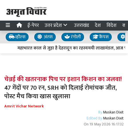
ई-पेपर
उत्तर प्रदेश
उत्तराखंड
देश
विदेश
का
व्हील्स
अंतस
रंगोली
कैंपस
य
महाभारत काल से जुड़ा है देहरादून का रहस्यमयी लाखामंडल, आज भी मौ
चेन्नई की खतरनाक पिच पर इशान किशन का जलवा!
47 गेंदों पर 70 रन, SRH को दिलाई रोमांचक जीत,
पोस्ट मैच किया खास खुलासा
Amrit Vichar Network
By
Muskan Dixit
Edited By
Muskan Dixit
On
19 May 2026 16:17:32