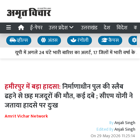
ई-पेपर
उत्तर प्रदेश
उत्तराखंड
देश
विदेश
का
व्हील्स
अंतस
रंगोली
कैंपस
य
यूपी में अगले 24 घंटे भारी बारिश का अलर्ट, 17 जिलों में भारी वर्षा के 
हमीरपुर में बड़ा हादसा:
निर्माणाधीन पुल की स्लैब
ढहने से छह मजदूरों की मौत, कई दबे ; सीएम योगी ने
जताया हादसे पर दुःख
Amrit Vichar Network
By
Anjali Singh
Edited By
Anjali Singh
On
29 May 2026 11:25:14