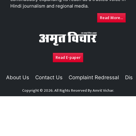
Hindi journalism and regional media.
Read More...
Read E-paper
About Us
Contact Us
Complaint Redressal
Disc
Copyright © 2026. All Rights Reserved By
Amrit Vichar.