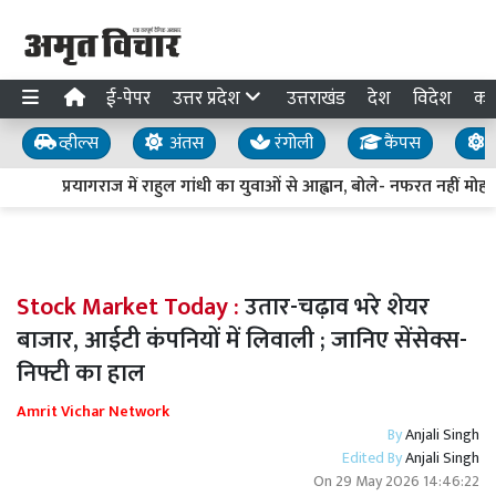
ई-पेपर
उत्तर प्रदेश
उत्तराखंड
देश
विदेश
का
व्हील्स
अंतस
रंगोली
कैंपस
य
प्रयागराज में राहुल गांधी का युवाओं से आह्वान, बोले- नफरत नहीं मोहब्
Stock Market Today :
उतार-चढ़ाव भरे शेयर
बाजार, आईटी कंपनियों में लिवाली ; जानिए सेंसेक्स-
निफ्टी का हाल
Amrit Vichar Network
By
Anjali Singh
Edited By
Anjali Singh
On
29 May 2026 14:46:22