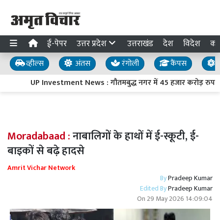
ई-पेपर
उत्तर प्रदेश
उत्तराखंड
देश
विदेश
का
व्हील्स
अंतस
रंगोली
कैंपस
य
UP Investment News : गौतमबुद्ध नगर में 45 हजार करोड़ रुपये क
Moradabaad :
नाबालिगों के हाथों में ई-स्कूटी, ई-
बाइकों से बढ़े हादसे
Amrit Vichar Network
By
Pradeep Kumar
Edited By
Pradeep Kumar
On
29 May 2026 14:09:04