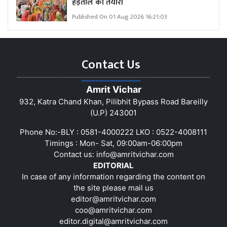
हड़ताल की तैयारी
Published On 01 Aug 2026 16:21:03
Contact Us
Amrit Vichar
932, Katra Chand Khan, Pilibhit Bypass Road Bareilly
(U.P) 243001
Phone No:-BLY : 0581-4000222 LKO : 0522-4008111
Timings : Mon- Sat, 09:00am-06:00pm
Contact us:
info@amritvichar.com
EDITORIAL
In case of any information regarding the content on
the site please mail us
editor@amritvichar.com
coo@amritvichar.com
editor.digital@amritvichar.com