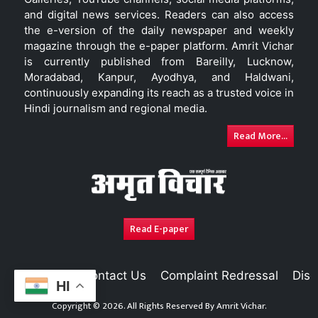
and digital news services. Readers can also access
the e-version of the daily newspaper and weekly
magazine through the e-paper platform. Amrit Vichar
is currently published from Bareilly, Lucknow,
Moradabad, Kanpur, Ayodhya, and Haldwani,
continuously expanding its reach as a trusted voice in
Hindi journalism and regional media.
Read More...
Read E-paper
About Us
Contact Us
Complaint Redressal
Disc
HI
Copyright © 2026. All Rights Reserved By
Amrit Vichar.