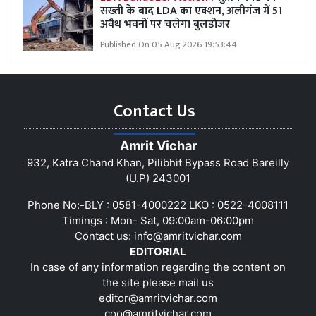
सख्ती के बाद LDA का एक्शन, अलीगंज में 51
अवैध भवनों पर चलेगा बुलडोजर
Published On 05 Aug 2026 19:53:44
Contact Us
Amrit Vichar
932, Katra Chand Khan, Pilibhit Bypass Road Bareilly
(U.P) 243001
Phone No:-BLY : 0581-4000222 LKO : 0522-4008111
Timings : Mon- Sat, 09:00am-06:00pm
Contact us:
info@amritvichar.com
EDITORIAL
In case of any information regarding the content on
the site please mail us
editor@amritvichar.com
coo@amritvichar.com