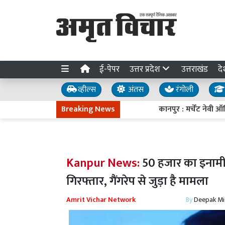
ई-पेपर
उत्तर प्रदेश
उत्तराखंड
दे
व्हील्स
अंतस
रंगोली
Breaking News
कानपुर : मर्चेंट नेवी ऑफिसर
Kanpur News:
50 हजार का इनामी 
गिरफ्तार, गैंगरेप से जुड़ा है मामला
Amrit Vichar Network
By
Deepak Mi