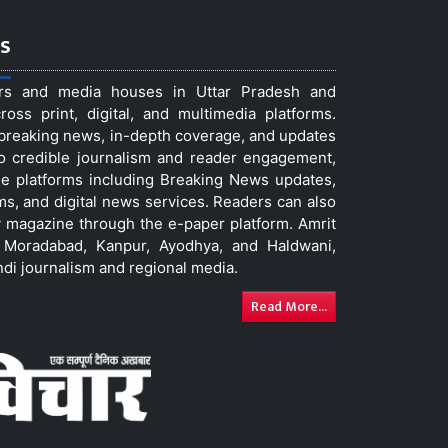
s
ers and media houses in Uttar Pradesh and
ss print, digital, and multimedia platforms.
t breaking news, in-depth coverage, and updates
to credible journalism and reader engagement,
le platforms including Breaking News updates,
ms, and digital news services. Readers can also
 magazine through the e-paper platform. Amrit
w, Moradabad, Kanpur, Ayodhya, and Haldwani,
ndi journalism and regional media.
Read More...