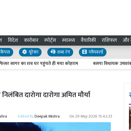
श
विदेश
कारोबार
स्पोर्ट्स
स्वास्थ्य
वैचारिकी
राशिफल
और द
कैंपस
यूरेका
शब्द रंग
ग्लैमवर्ल्ड
 सागर का शव घर पहुंचते ही मचा कोहराम
बसपा विधायक उमाशंकर सिंह 
निलंबित दारोगा दारोगा अमित मौर्या
shra
Edited By
Deepak Mishra
On
29 May 2026 15:42:25