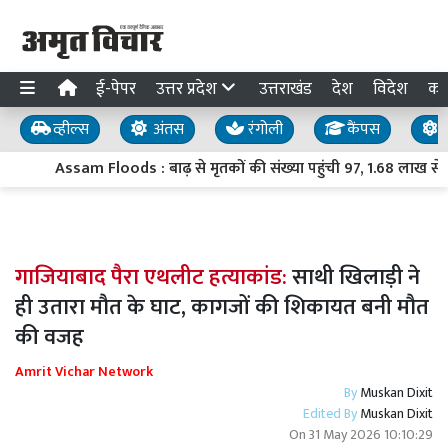
ई-पेपर
उत्तर प्रदेश
उत्तराखंड
देश
विदेश
का
व्हील्स
अंतस
रंगोली
कैंपस
य
Assam Floods : बाढ़ से मृतकों की संख्या पहुंची 97, 1.68 लाख से ज
गाजियाबाद पैरा एथलीट हत्याकांड:
साथी खिलाड़ी ने
ही उतारा मौत के घाट, कागजों की शिकायत बनी मौत
की वजह
Amrit Vichar Network
By
Muskan Dixit
Edited By
Muskan Dixit
On
31 May 2026 10:10:29