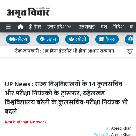
ई-पेपर
उत्तर प्रदेश
उत्तराखंड
देश
विदेश
का
व्हील्स
अंतस
रंगोली
कैंपस
य
टेक जानकारी : अब बिना इंटरनेट भी होगा आधार सत्यापन
सुरक्षा
UP News : राज्य विश्वविद्यालयों के 14 कुलसचिव
और परीक्षा नियंत्रकों के ट्रांसफर, रुहेलखंड
विश्वविद्यालय बरेली के कुलसचिव-परीक्षा नियंत्रक भी
बदले
Amrit Vichar Network
By
Ateeq Khan
Edited By
Ateeq Khan