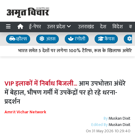
ई-पेपर
उत्तर प्रदेश
उत्तराखंड
देश
विदेश
का
व्हील्स
अंतस
रंगोली
कैंपस
य
भारत समेत 5 देशों पर लगेगा 100% टैरिफ, रूस के खिलाफ अमेरिकी 
VIP इलाकों में निर्बाध बिजली...
आम उपभोक्ता अंधेरे
में बेहाल, भीषण गर्मी में उपकेंद्रों पर हो रहे धरना-
प्रदर्शन
Amrit Vichar Network
By
Muskan Dixit
Edited By
Muskan Dixit
On
31 May 2026 10:29:40