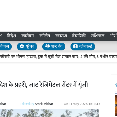
श
विदेश
कारोबार
स्पोर्ट्स
स्वास्थ्य
वैचारिकी
राशिफल
और द
कैंपस
यूरेका
शब्द रंग
ग्लैमवर्ल्ड
े पर भीषण हादसा, ट्रक में घुसी तेज रफ्तार कार; 2 की मौत, 3 गंभीर घायल
श के प्रहरी, जाट रेजिमेंटल सेंटर में गूंजी
ichar
Edited By
Amrit Vichar
On
31 May 2026 11:32:45