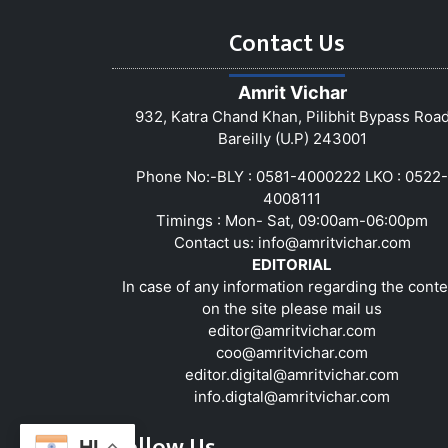
Contact Us
Amrit Vichar
932, Katra Chand Khan, Pilibhit Bypass Roa
Bareilly (U.P) 243001
Phone No:-BLY : 0581-4000222 LKO : 0522-
4008111
Timings : Mon- Sat, 09:00am-06:00pm
Contact us:
info@amritvichar.com
EDITORIAL
In case of any information regarding the conte
on the site please mail us
editor@amritvichar.com
coo@amritvichar.com
editor.digital@amritvichar.com
info.digtal@amritvichar.com
Follow Us
HI