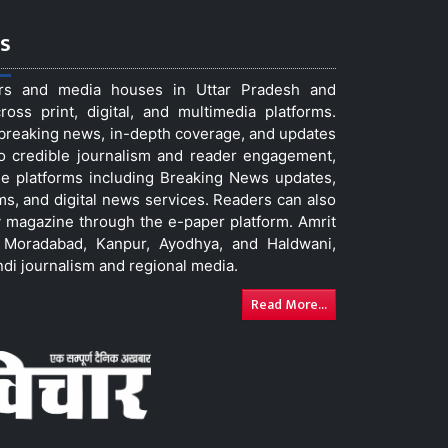
s
ers and media houses in Uttar Pradesh and
ss print, digital, and multimedia platforms.
t breaking news, in-depth coverage, and updates
to credible journalism and reader engagement,
le platforms including Breaking News updates,
ms, and digital news services. Readers can also
 magazine through the e-paper platform. Amrit
w, Moradabad, Kanpur, Ayodhya, and Haldwani,
ndi journalism and regional media.
Read More...