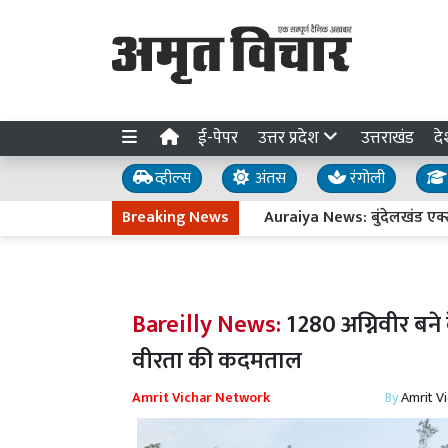
ई-पेपर
उत्तर प्रदेश
उत्तराखंड
दे
व्हील्स
अंतस
रंगोली
Breaking News
Auraiya News: बुंदेलखंड एक्सप्रेसव
Bareilly News:
1280 अग्निवीर बने दे
वीरता की कदमताल
Amrit Vichar Network
By
Amrit V