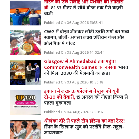
नीरज की एक सलाह और यशवीर का आखिरी
थ्रो!
81.33 मीटर से सीधे ब्रॉन्ज तक ऐसे बदली
बाजी
Published On 06 Aug 2026 13:33:41
CWG में ब्रॉन्ज़ जीतकर लौटीं उन्नति शर्मा का भव्य
स्वागत, बोलीं- अगला लक्ष्य एशियन गेम्स और
ओलंपिक में गोल्ड
Published On 05 Aug 2026 14:02:44
Glasgow से Ahmedabad तक पहुंचा
Commonwealth Games का कारवां,
भारत
को मिला 2030 की मेजबानी का झंडा
Published On 03 Aug 2026 10:55:18
इकाना में लखनऊ फॉल्कंस ने शुरू की यूपी
टी-20 की तैयारी,
15 अगस्त को नोएडा किंग्स से
पहला मुकाबला
Published On 04 Aug 2026 12:50:32
श्रीलंका दौरे से पहले टीम इंडिया का बड़ा टेस्ट!
स्पिन के खिलाफ खुद को परखेंगे गिल-राहुल-
जायसवाल