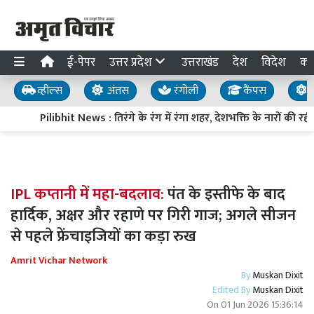
ई-पेपर
उत्तर प्रदेश
उत्तराखंड
देश
विदेश
का
व्हील्स
अंतस
रंगोली
कैंपस
य
Pilibhit News : तिरंगे के रंग में रंगा शहर, देशभक्ति के नारों की रही गू
IPL कप्तानी में महा-बदलाव:
पंत के इस्तीफे के बाद
हार्दिक, अक्षर और रहाणे पर गिरी गाज; अगले सीजन
से पहले फ्रेंचाइजियों का कड़ा रुख
Amrit Vichar Network
By
Muskan Dixit
Edited By
Muskan Dixit
On
01 Jun 2026 15:36:14