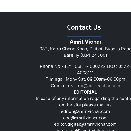
Contact Us
Amrit Vichar
932, Katra Chand Khan, Pilibhit Bypass Roa
Bareilly (U.P) 243001
Phone No:-BLY : 0581-4000222 LKO : 0522-
4008111
Timings : Mon- Sat, 09:00am-06:00pm
Contact us:
info@amritvichar.com
EDITORIAL
In case of any information regarding the conte
on the site please mail us
editor@amritvichar.com
coo@amritvichar.com
editor.digital@amritvichar.com
info.digtal@amritvichar.com