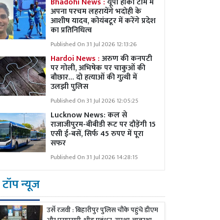
Bhadohi News :
यूपी हॉकी टीम में
अपना परचम लहरायेंगे भदोही के
आशीष यादव, कोयंबटूर में करेंगे प्रदेश
का प्रतिनिधित्व
Published On 31 Jul 2026 12:13:26
Hardoi News :
अरुण की कनपटी
पर गोली, अभिषेक पर चाकुओं की
बौछार… दो हत्याओं की गुत्थी में
उलझी पुलिस
Published On 31 Jul 2026 12:05:25
Lucknow News:
कल से
राजाजीपुरम-बीबीडी रूट पर दौड़ेंगी 15
एसी ई-बसें, सिर्फ 45 रुपए में पूरा
सफर
Published On 31 Jul 2026 14:28:15
टॉप न्यूज
उर्से रजवी : बिहारीपुर पुलिस चौके पहुंचे डीएम