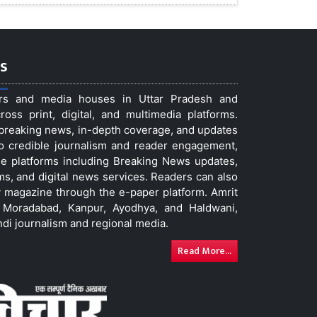
s
ers and media houses in Uttar Pradesh and
ss print, digital, and multimedia platforms.
t breaking news, in-depth coverage, and updates
to credible journalism and reader engagement,
le platforms including Breaking News updates,
ms, and digital news services. Readers can also
 magazine through the e-paper platform. Amrit
w, Moradabad, Kanpur, Ayodhya, and Haldwani,
ndi journalism and regional media.
Read More...