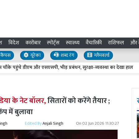
श
विदेश
कारोबार
स्पोर्ट्स
स्वास्थ्य
वैचारिकी
राशिफल
और द
कैंपस
यूरेका
शब्द रंग
ग्लैमवर्ल्ड
े पहुंचे डीएम और एसएसपी, भीड़ प्रबंधन, सुरक्षा-व्यवस्था का देखा हाल
S
िया के नेट बॉलर,
सितारों को करेंगे तैयार ;
ंप में बुलावा
Singh
Edited By
Anjali Singh
On
02 Jun 2026 11:30:27