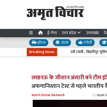
ई-पेपर
उत्तर प्रदेश
उत्तराखंड
दे
व्हील्स
अंतस
रंगोली
Breaking News
उर्से रजवी : बिहारीपुर पुलिस चौक
लखनऊ के जीशान अंसारी बने टीम इंड
अफगानिस्तान टेस्ट से पहले भारतीय कै
Amrit Vichar Network
By
Anjali 